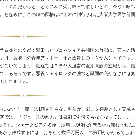
ィアの絵だからと、とくに私に受け取って欲しいとの、今やT画伯
。ちなみに、この絵の図柄は昨年末に刊行された大阪大学医学部
ラム圏との交易で繁栄したヴェネツィア共和国の首都は、商人の
」は、貿易商の青年アントーニオと金貸しのユダヤ人シャイロッ
少ないでしょう。最近ではユダヤ人迫害の差別問題の立場から、
ているそうです。悪役シャイロックの強欲と融通の利かなさには
もしれません。
約にない「血液」は1滴も許さない判決が、戯曲を喜劇として完成
来では、「ヴェニスの商人」は喜劇でも何でもなくなってしまい
からです。シェークピアの名作も形無しの時代が来るかも知れません
S細胞から作成するには、おそらく数千万円以上の費用がかかるでしょ