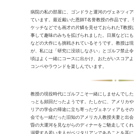
病院の私の部屋に、ゴンドラと運河のヴェネツィア
ています。最近戴いた恩師T名誉教授の作品です。
ケッチなどでも画才の片鱗を見せておられたT教授
事して趣味のみちを拡げられました。日展などにも
などの大作にも挑戦されているそうです。教授は現
が、私には「研究に没頭しなさい」とゴルフ禁止令
頃はよく一緒にコースに出かけ、おたがいスコアよ
コンペやラウンドを楽しんでいます。
教授の現役時代にゴルフこそ一緒にしませんでした
っとも頻回だったようです。たしかに、アメリカや
リアの学会の帰途に立ち寄ったヴェネツィアもその
会でも一緒だった旧知のアメリカ人教授夫妻と出会
昏の大運河を見ながらのディナーをご馳走してくれ
溺愛する若い夫人がベジタリアンであることを耳に