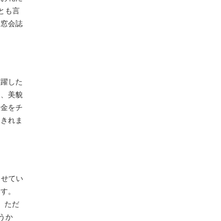
とも言
同窓会誌
活躍した
ク、美貌
借金をチ
あきれま
させてい
ます。
。ただ
うか