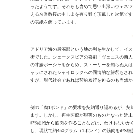
ったようです。それらも含めて思い出深いヴェネツ
える名誉教授の申し出を有り難く頂戴した次第です
の表紙を飾っています。
アドリア海の最深部という地の利を生かして、イス
街でした。シェークスピアの喜劇「ヴェニスの商人
の才媛ポーシャをからめ、ストーリーを知らぬ人は
ャラにされたシャイロックへの同情的な解釈もされ
すが、現代社会であれば契約履行を迫るのも当然か
例の「肉1ポンド」の要求を契約通り認めるが、契
ます。しかし、再生医療が現実のものとなった近未
iPS細胞から筋肉を作ることなどは、わけもない
し、現状で約450グラム（1ポンド）の筋肉をiP