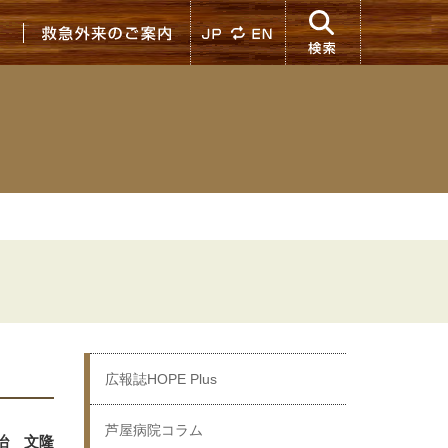
入院のご案内
救急外来のご案内
JP
検索
広報誌HOPE Plus
芦屋病院コラム
治 文隆