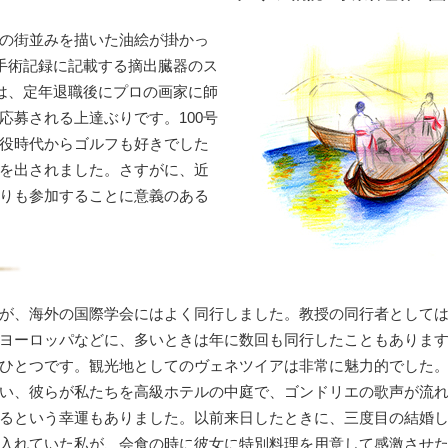
の街並みを描いた油絵が掛かっ
手術記録に記載する摘出臓器のス
は、定年退職後にプロの画家に師
応募される上達ぶりです。100号
役時代からゴルフも好きでした
を出されました。さすがに、近
りも参加することに意義のある
が、海外の国際学会にはよく同行しました。教授の同行者として
ヨーロッパなどに、多いときは年に数回も同行したこともありま
ひとつです。観光地としてのヴェネツイアは非常に魅力的でした
い、彼らが私たちを高級ホテルの中庭で、ゴンドリエの歌声が流
るという幸運もありました。以前来日したときに、三度目の結婚
入れていた私が、会食の時に彼女に特別料理を用意して感激させ