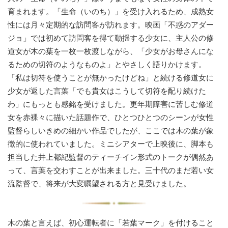
育まれます。「生命（いのち）」を受け入れるため、成熟女
性には月々定期的な訪問客が訪れます。映画「不惑のアダー
ジョ」では初めて訪問客を得て動揺する少女に、主人公の修
道女が木の葉を一枚一枚渡しながら、「少女がお母さんにな
るための切符のようなものよ」とやさしく語りかけます。
「私は切符を使うことが無かったけどね」と続ける修道女に
少女が返した言葉「でも貴女はこうして切符を配り続けた
わ」にもっとも感銘を受けました。更年期障害に苦しむ修道
女を赤裸々に描いた話題作で、ひとつひとつのシーンが女性
監督らしいきめの細かい作品でしたが、ここでは木の葉が象
徴的に使われていました。ミニシアターで上映後に、脚本も
担当した井上都紀監督のティーチイン形式のトークが偶然あ
って、言葉を交わすことが出来ました。三十代のまだ若い女
流監督で、将来が大変嘱望される方と見受けました。
木の葉と言えば、初心運転者に「若葉マーク」を付けること