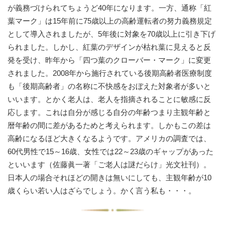
が義務づけられてちょうど40年になります。一方、通称「紅
葉マーク」は15年前に75歳以上の高齢運転者の努力義務規定
として導入されましたが、5年後に対象を70歳以上に引き下げ
られました。しかし、紅葉のデザインが枯れ葉に見えると反
発を受け、昨年から「四つ葉のクローバー・マーク」に変更
されました。2008年から施行されている後期高齢者医療制度
も「後期高齢者」の名称に不快感をおぼえた対象者が多いと
いいます。とかく老人は、老人を指摘されることに敏感に反
応します。これは自分が感じる自分の年齢つまり主観年齢と
暦年齢の間に差があるためと考えられます。しかもこの差は
高齢になるほど大きくなるようです。アメリカの調査では、
60代男性で15～16歳、女性では22～23歳のギャップがあった
といいます（佐藤眞一著「ご老人は謎だらけ」光文社刊）。
日本人の場合それほどの開きは無いにしても、主観年齢が10
歳くらい若い人はざらでしょう。かく言う私も・・・。