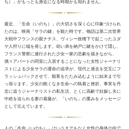
ち）」がもっとも身近になる時期かも知れません。
最近、「生命（いのち）」の大切さを深く心に印象づけられ
たのは、映画「サラの鍵」を観た時です。物語は第二次世界
大戦中フランスの親ナチス、ヴィシー政権下で起こったユダ
ヤ人狩りに端を発します。幼い弟を納戸に鍵をかけて隠し、
フランス警察に連行された少女一家の悲劇を描きながら、
偶々アパートの同室に入居することになった女性ジャーナリ
ストによる少女サラの運命の追求が、現代と過去を交互にフ
ラッシュバックさせて、観客をたたみ込むように結末まで引
っ張ります。少女の飽くなき生命への執着と挫折、事実を丹
念に追うジャーナリストの私生活、とくに高齢で妊娠し夫に
中絶を迫られる妻の葛藤が、「いのち」の重みをメッセージ
として伝えています。
人の「生命（いのち）」はいうまでもなく女性の身体の中で