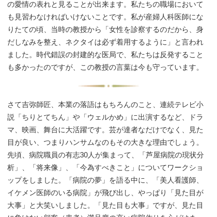
の愛情の表れと見ることが出来ます。私たちの職場において
も見習わなければいけないことです。私が産婦人科医師にな
りたての頃、当時の教授から「女性を診察するのだから、身
だしなみを整え、ネクタイは必ず着用するように」と言われ
ました。時代錯誤の封建的な医局で、私たちは反発すること
も多かったのですが、この教授の言葉は今も守っています。
さて吉弥師匠、本業の落語はもちろんのこと、連続テレビ小
説「ちりとてちん」や「ウェルかめ」に出演するなど、ドラ
マ、映画、舞台に大活躍です。芸が達者なだけでなく、見た
目が良い、つまりハンサムなのもその大きな理由でしょう。
先頃、病院職員の有志30人が集まって、「芦屋病院の現状分
析」、「将来像」、「今為すべきこと」についてワークショ
ップをしました。「病院の夢」を語る中に、「美人看護師、
イケメン医師のいる病院」が飛び出し、やっぱり「見た目が
大事」と大笑いしました。「見た目も大事」ですが、見た目