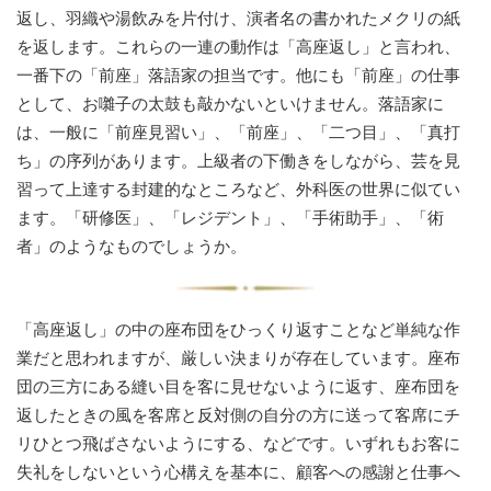
返し、羽織や湯飲みを片付け、演者名の書かれたメクリの紙
を返します。これらの一連の動作は「高座返し」と言われ、
一番下の「前座」落語家の担当です。他にも「前座」の仕事
として、お囃子の太鼓も敲かないといけません。落語家に
は、一般に「前座見習い」、「前座」、「二つ目」、「真打
ち」の序列があります。上級者の下働きをしながら、芸を見
習って上達する封建的なところなど、外科医の世界に似てい
ます。「研修医」、「レジデント」、「手術助手」、「術
者」のようなものでしょうか。
「高座返し」の中の座布団をひっくり返すことなど単純な作
業だと思われますが、厳しい決まりが存在しています。座布
団の三方にある縫い目を客に見せないように返す、座布団を
返したときの風を客席と反対側の自分の方に送って客席にチ
リひとつ飛ばさないようにする、などです。いずれもお客に
失礼をしないという心構えを基本に、顧客への感謝と仕事へ