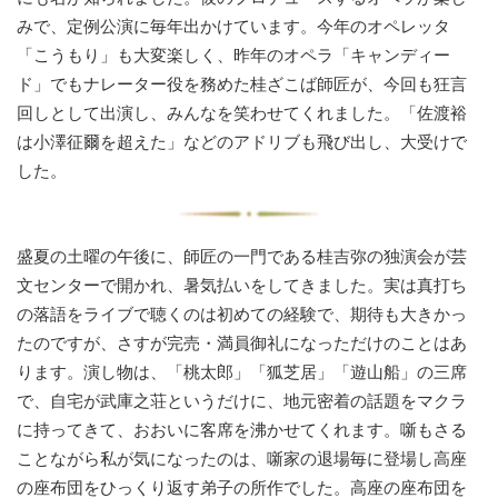
みで、定例公演に毎年出かけています。今年のオペレッタ
「こうもり」も大変楽しく、昨年のオペラ「キャンディー
ド」でもナレーター役を務めた桂ざこば師匠が、今回も狂言
回しとして出演し、みんなを笑わせてくれました。「佐渡裕
は小澤征爾を超えた」などのアドリブも飛び出し、大受けで
した。
盛夏の土曜の午後に、師匠の一門である桂吉弥の独演会が芸
文センターで開かれ、暑気払いをしてきました。実は真打ち
の落語をライブで聴くのは初めての経験で、期待も大きかっ
たのですが、さすが完売・満員御礼になっただけのことはあ
ります。演し物は、「桃太郎」「狐芝居」「遊山船」の三席
で、自宅が武庫之荘というだけに、地元密着の話題をマクラ
に持ってきて、おおいに客席を沸かせてくれます。噺もさる
ことながら私が気になったのは、噺家の退場毎に登場し高座
の座布団をひっくり返す弟子の所作でした。高座の座布団を