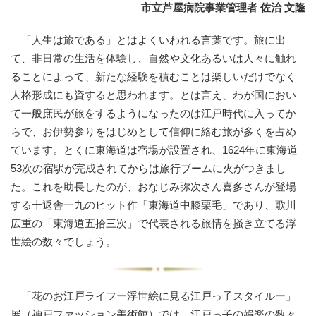
市立芦屋病院事業管理者 佐治 文隆
「人生は旅である」とはよくいわれる言葉です。旅に出
て、非日常の生活を体験し、自然や文化あるいは人々に触れ
ることによって、新たな経験を積むことは楽しいだけでなく
人格形成にも資すると思われます。とは言え、わが国におい
て一般庶民が旅をするようになったのは江戸時代に入ってか
らで、お伊勢参りをはじめとして信仰に絡む旅が多くを占め
ています。とくに東海道は宿場が設置され、1624年に東海道
53次の宿駅が完成されてからは旅行ブームに火がつきまし
た。これを助長したのが、おなじみ弥次さん喜多さんが登場
する十返舎一九のヒット作「東海道中膝栗毛」であり、歌川
広重の「東海道五拾三次」で代表される旅情を掻き立てる浮
世絵の数々でしょう。
「花のお江戸ライフー浮世絵に見る江戸っ子スタイルー」
展（神戸ファッション美術館）では、江戸っ子の娯楽の数々