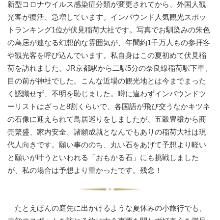
新型コロナウイルス感染症分類が変更されてから、外国人観
光客が復活、急増しています。インバウンド人気観光スポッ
トランキング1位が伏見稲荷大社です。写真でお馴染みの朱色
の鳥居が連なる幻想的な雰囲気が、年間約1千万人もの参拝客
や観光客を呼び込んでいます。私自身はこの夏初めて伏見稲
荷を訪れました。JR京都駅から二駅5分の奈良線稲荷駅下車、
目の前が神社でした。こんな近場の観光地とは今までまった
く認識せず、不明を恥じました。噂に違わずインバウンドツ
ーリストはざっと8割くらいで、各国語が飛び交うなかキツネ
の石像に迎えられて鳥居巡りをしましたが、五穀豊穣から商
売繁盛、家内安全、諸願成就となんでもありの稲荷大社は現
代人向きです。願い事ののち、丸い石をあげて予想より軽い
と願いが叶うといわれる「おもかる石」にも挑戦しました
が、私の場合は予想より重かったです。残念！
たとえほんの庭先に出かけるような夏休みの小旅行でも、