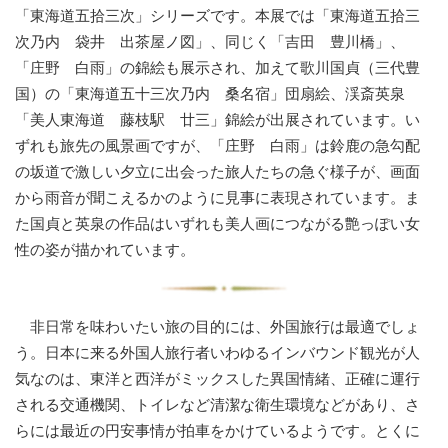
「東海道五拾三次」シリーズです。本展では「東海道五拾三
次乃内 袋井 出茶屋ノ図」、同じく「吉田 豊川橋」、
「庄野 白雨」の錦絵も展示され、加えて歌川国貞（三代豊
国）の「東海道五十三次乃内 桑名宿」団扇絵、渓斎英泉
「美人東海道 藤枝駅 廿三」錦絵が出展されています。い
ずれも旅先の風景画ですが、「庄野 白雨」は鈴鹿の急勾配
の坂道で激しい夕立に出会った旅人たちの急ぐ様子が、画面
から雨音が聞こえるかのように見事に表現されています。ま
た国貞と英泉の作品はいずれも美人画につながる艶っぽい女
性の姿が描かれています。
非日常を味わいたい旅の目的には、外国旅行は最適でしょ
う。日本に来る外国人旅行者いわゆるインバウンド観光が人
気なのは、東洋と西洋がミックスした異国情緒、正確に運行
される交通機関、トイレなど清潔な衛生環境などがあり、さ
らには最近の円安事情が拍車をかけているようです。とくに