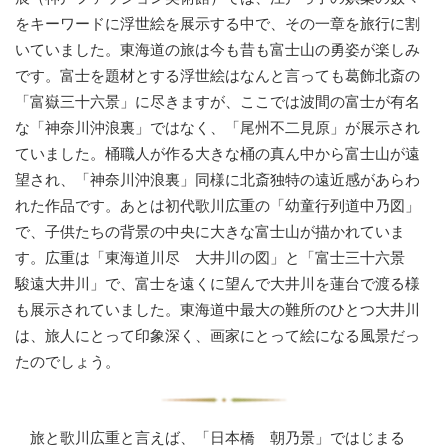
をキーワードに浮世絵を展示する中で、その一章を旅行に割
いていました。東海道の旅は今も昔も富士山の勇姿が楽しみ
です。富士を題材とする浮世絵はなんと言っても葛飾北斎の
「富嶽三十六景」に尽きますが、ここでは波間の富士が有名
な「神奈川沖浪裏」ではなく、「尾州不二見原」が展示され
ていました。桶職人が作る大きな桶の真ん中から富士山が遠
望され、「神奈川沖浪裏」同様に北斎独特の遠近感があらわ
れた作品です。あとは初代歌川広重の「幼童行列道中乃図」
で、子供たちの背景の中央に大きな富士山が描かれていま
す。広重は「東海道川尽 大井川の図」と「富士三十六景
駿遠大井川」で、富士を遠くに望んで大井川を蓮台で渡る様
も展示されていました。東海道中最大の難所のひとつ大井川
は、旅人にとって印象深く、画家にとって絵になる風景だっ
たのでしょう。
旅と歌川広重と言えば、「日本橋 朝乃景」ではじまる