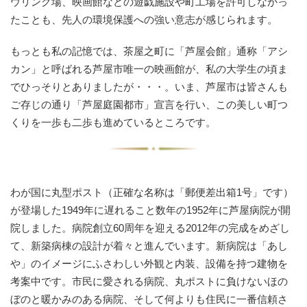
ウリング場、映画館などの遊戯施設や町工場を許可しなかっ
たことも、先人の環境保護への強い意志が感じられます。
もっとも私の記憶では、茶屋之町に「芦屋会館」通称「アシ
カン」と呼ばれる芦屋市唯一の映画館が、私の大学生の頃ま
でひっそりとありましたが・・・。いま、芦屋市は皆さんも
ご存じの通り「芦屋庭園都市」宣言を行い、この美しい町つ
くりを一歩も二歩も進めているところです。
わが国に丸型ポスト（正確な名称は「郵便差出箱1号」です）
が登場した1949年に遅れること数年の1952年に芦屋病院が開
院しました。病院創立60周年を迎える2012年の完成をめざし
て、新築病棟の設計が着々と進んでいます。新病院は「あし
や」のイメージにふさわしい外観と内装、設備を持つ建物を
考案中です。市民に愛される病院、丸ポストに負けないほの
ぼのと暖かみのある病院、そして何よりも住民に一番信頼さ